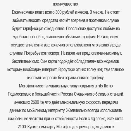
преимущество.
Ежемесячная плата всего 300 рублей в месяц. В месяц. Не стоит
забывать вносить средства насчёт вовремя, в противном случае
будет тарификация ежедневная. Пополнение доступно любым из
удобных способов, аналогично обычным тарифам. Регистрация
осуществляется на вас, конечного пользователя, что важно в ряде
случаев. Потребуется паспорт. На карте нет пред оплаченных минут,
бесплатных смс. Сим карта подойдёт обладателям usb модемов,
которым необходим интернет. В роутере от них толку нет, там главное
высокая скорость без ограничения по трафику.
Мегафон имеет внушительную зону покрытия umts, lte по
Подмосковью и большей части России. Очень много базовых станций,
имеющих 2600 lte, что даёт максимальную скорость передачи
данных по мобильному интернету. Желательно всегда использовать
наибольшие частоты, при их стабильности. Если с 4g плохо, есть umts
2100. Купить сим карту Мегафон для роутеров, модемов с