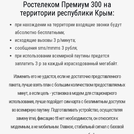
Ростелеком Премиум 300 на
территории республики Крым:
при нахождении на территории входящие звонки будут
абсолютно бесплатными;
исходящие вызовы 3 р/минута;
сообщения sms/mmms 3 рубля;
при использовании всемирной паутины придется
заплатить 3 р за каждый израсходованный мегабайт.
Изменить его не удастся, если не достаточно представленного
пакета, лучше взять план с большим количеством предоставляемых
минут, а если цель - установка в модем для стационарного
использования, лучше подойдет сим карта с безлимитным доступом
во всемирную паутину. Подготавливать устройство, осуществляя
замену imei, фиксацию ttl нет необходимости, он относится к
модемным, а не мобильным. Главное, стабильный сигнал с базовой