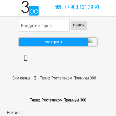
☏
+7 903 131 39 91
И
ПОИСК
с
к
а
т
Моя корзина
ь
.
.
.
Сим карты
Тариф Ростелеком Премиум 300
Тариф Ростелеком Премиум 300
Рейтинг: