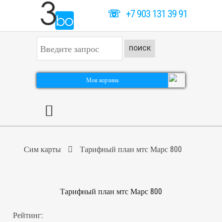
☏
+7 903 131 39 91
И
ПОИСК
с
к
а
т
Моя корзина
ь
.
.
.
Сим карты
Тарифный план мтс Марс 800
Тарифный план мтс Марс 800
Рейтинг: