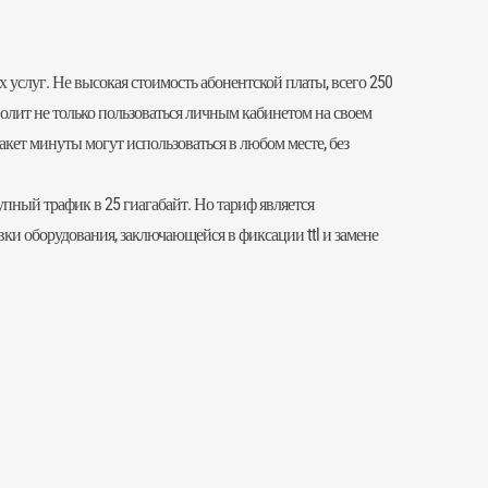
х услуг. Не высокая стоимость абонентской платы, всего 250
волит не только пользоваться личным кабинетом на своем
акет минуты могут использоваться в любом месте, без
пный трафик в 25 гиагабайт. Но тариф является
вки оборудования, заключающейся в фиксации ttl и замене