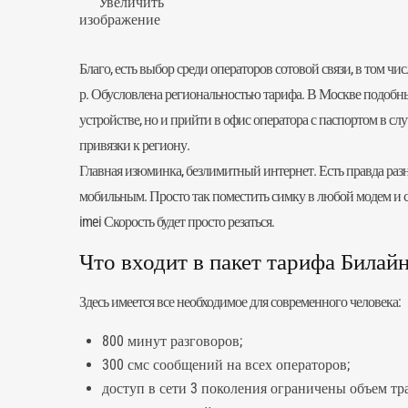
Увеличить
изображение
Благо, есть выбор среди операторов сотовой связи, в том ч
р. Обусловлена региональностью тарифа. В Москве подобные
устройстве, но и прийти в офис оператора с паспортом в с
привязки к региону.
Главная изюминка, безлимитный интернет. Есть правда разн
мобильным. Просто так поместить
симку
в любой модем и с
imei Скорость будет просто резаться.
Что входит в пакет тарифа Билайн
Здесь имеется все необходимое для современного человека:
800 минут разговоров;
300 смс сообщений на всех операторов;
доступ в сети 3 поколения ограничены объем тра