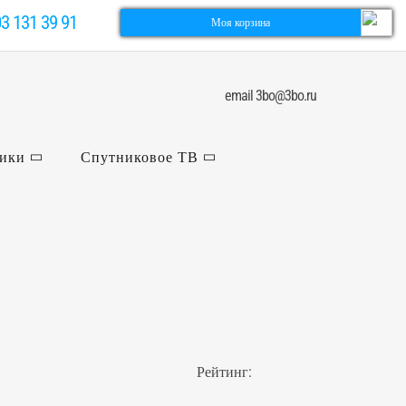
03 131 39 91
Моя корзина
email 3bo@3bo.ru
ники
Спутниковое ТВ
Рейтинг: