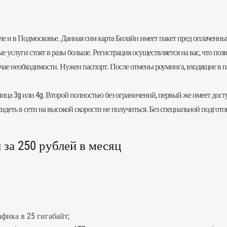
исле и в Подмосковье. Данная сим карта Билайн имеет пакет пред оплаченны
 услуги стоят в разы больше. Регистрация осуществляется на вас, что поз
лучае необходимости. Нужен паспорт. После отмены роуминга, входящие в п
ица 3g или 4g. Второй полностью без ограничений, первый же имеет досту
идеть в сети на высокой скорости не получиться. Без специальной подгото
 за 250 рублей в месяц
фика в 25 гигабайт;