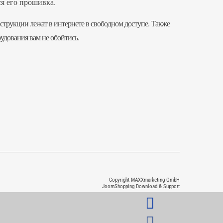
ся его прошивка.
нструкции лежат в интернете в свободном доступе. Также
рудования вам не обойтись.
Copyright MAXXmarketing GmbH
JoomShopping Download & Support