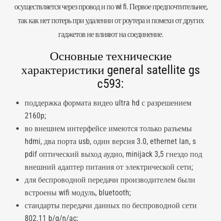
осуществляется через провод и по wi fi. Первое предпочтительнее,
так как нет потерь при удалении от роутера и помехи от других
гаджетов не влияют на соединение.
Основные технические
характеристики general satellite gs
c593:
поддержка формата видео
ultra hd
с разрешением
2160p;
во внешнем интерфейсе имеются только разъемы
hdmi, два порта usb, один версия 3.0, ethernet lan, s
pdif оптический выход аудио, minijack 3,5 гнездо под
внешний адаптер питания от электрической сети;
для беспроводной передачи производителем были
встроены wifi модуль, bluetooth;
стандарты передачи данных по беспроводной сети
802.11 b/g/n/ac;