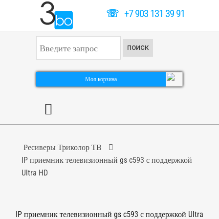
☏
+7 903 131 39 91
И
ПОИСК
с
к
а
т
Моя корзина
ь
.
.
.
Ресиверы Триколор ТВ
IP приемник телевизионный gs c593 с поддержкой
Ultra HD
IP приемник телевизионный gs c593 с поддержкой Ultra