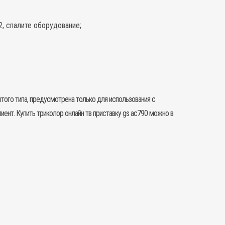
2, спалите оборудование;
ытого типа, предусмотрена только для использования с
лиент. Купить
триколор
онлайн тв приставку gs ac790 можно в