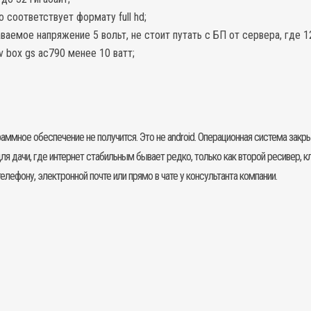
 соответствует формату full hd;
ваемое напряжение 5 вольт, не стоит путать с БП от сервера, где 1
 box gs ac790 менее 10 ватт;
аммное обеспечение не получится. Это не android. Операционная система закр
ля дачи, где интернет стабильным бывает редко, только как второй ресивер, к
елефону, электронной почте или прямо в чате у консультанта компании.