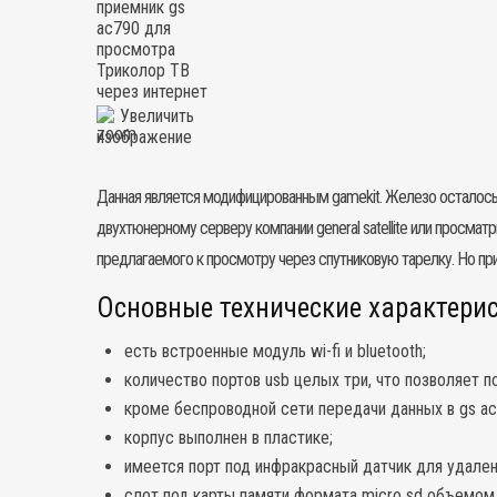
Увеличить
изображение
Данная является модифицированным gamekit. Железо осталось п
двухтюнерному серверу компании general satellite или просмат
предлагаемого к просмотру через спутниковую тарелку. Но пр
Основные технические характерис
есть встроенные модуль wi-fi и bluetooth;
количество портов usb целых три, что позволяет 
кроме беспроводной сети передачи данных в gs ac
корпус выполнен в пластике;
имеется порт под инфракрасный датчик для удале
слот под карты памяти формата micro sd объемом 