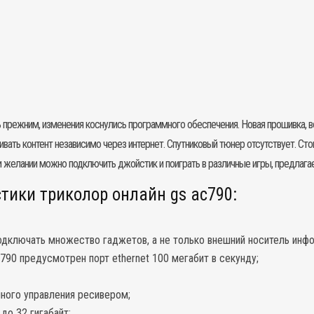
режним, изменения коснулись программного обеспечения. Новая прошивка, вот
ривать контент независимо через интернет. Спутниковый тюнер отсутствует. Сто
и желании можно подключить джойстик и поиграть в различные игры, предлаг
тики триколор онлайн gs ac790:
подключать множество гаджетов, а не только внешний носитель инф
790 предусмотрен порт ethernet 100 мегабит в секунду;
нного управления ресивером;
до 32 гигабайт;