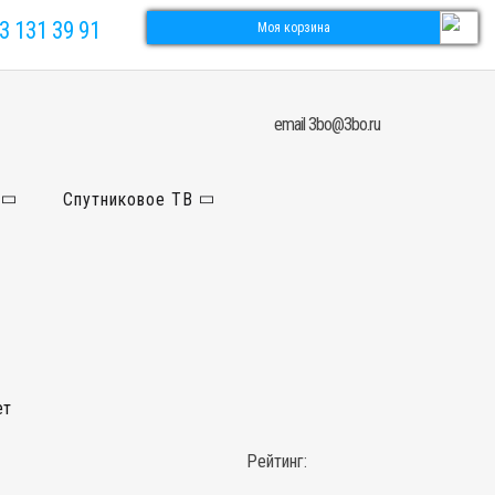
3 131 39 91
Моя корзина
email 3bo@3bo.ru
Спутниковое ТВ
ет
Рейтинг: