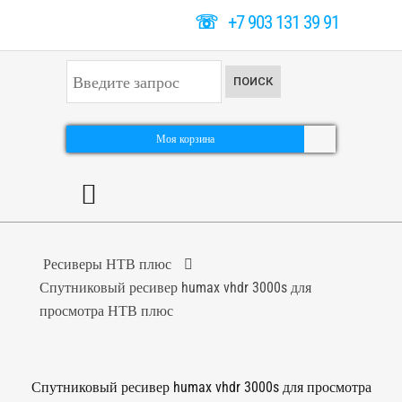
☏
+7 903 131 39 91
И
ПОИСК
с
к
а
т
Моя корзина
ь
.
.
.
Ресиверы НТВ плюс
Спутниковый ресивер humax vhdr 3000s для
просмотра НТВ плюс
Спутниковый ресивер humax vhdr 3000s для просмотра