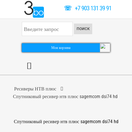
☏
+7 903 131 39 91
И
ПОИСК
с
к
а
т
Моя корзина
ь
.
.
.
Ресиверы НТВ плюс
Спутниковый ресивер нтв плюс sagemcom dsi74 hd
Спутниковый ресивер нтв плюс sagemcom dsi74 hd