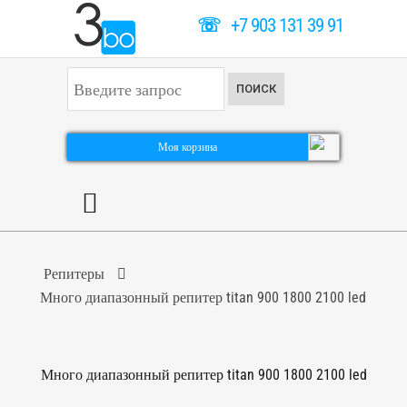
☏
+7 903 131 39 91
И
ПОИСК
с
к
а
т
Моя корзина
ь
.
.
.
Репитеры
Много диапазонный репитер titan 900 1800 2100 led
Много диапазонный репитер titan 900 1800 2100 led