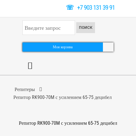
☏
+7 903 131 39 91
И
ПОИСК
с
к
а
т
Моя корзина
ь
.
.
.
Репитеры
Репитор RK900-70M с усилением 65-75 децибел
Репитор RK900-70M с усилением 65-75 децибел