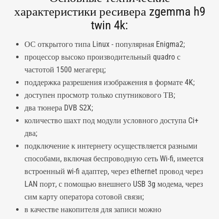
характеристики ресивера zgemma h9
twin 4k:
ОС открытого типа Linux - популярная Enigma2;
процессор высоко производительный quadro с
частотой 1500 мегагерц;
поддержка разрешения изображения в
формате 4K
;
доступен просмотр только спутникового ТВ;
два тюнера DVB S2X;
количество шахт под модули условного доступа Ci+
два;
подключение к интернету осуществляется разными
способами, включая беспроводную сеть Wi-fi, имеется
встроенный wi-fi адаптер, через ethernet провод через
LAN порт, с помощью внешнего USB 3g модема, через
сим карту оператора сотовой связи;
в качестве накопителя для записи можно