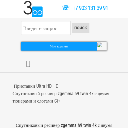
☏
+7 903 131 39 91
И
ПОИСК
с
к
а
т
Моя корзина
ь
.
.
.
Приставки Ultra HD
Спутниковый ресивер zgemma h9 twin 4k с двумя
тюнерами и слотами Ci+
Спутниковый ресивер zgemma h9 twin 4k с двумя