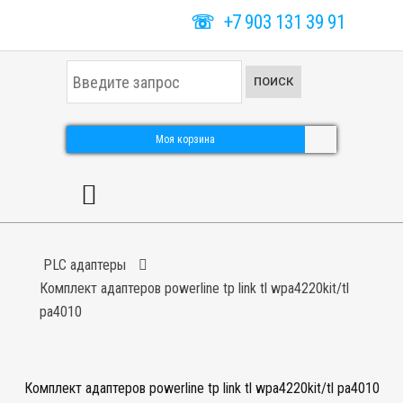
☏
+7 903 131 39 91
И
ПОИСК
с
к
а
т
Моя корзина
ь
.
.
.
PLC адаптеры
Комплект адаптеров powerline tp link tl wpa4220kit/tl
pa4010
Комплект адаптеров powerline tp link tl wpa4220kit/tl pa4010