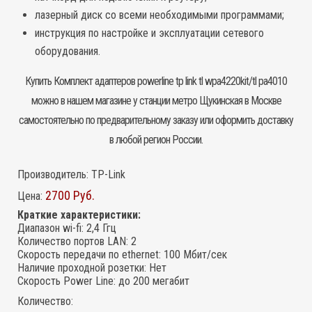
лазерный диск со всеми необходимыми программами;
инструкция по настройке и эксплуатации сетевого
оборудования.
Купить Комплект
адаптеров powerline
tp link tl wpa4220kit/tl pa4010
можно в нашем магазине у станции метро Щукинская в Москве
самостоятельно по предварительному заказу или оформить доставку
в любой регион России.
Производитель:
TP-Link
2700 Руб.
Цена:
Краткие характеристики:
Диапазон wi-fi
:
2,4 Ггц
Количество портов LAN
:
2
Скорость передачи по ethernet
:
100 Мбит/сек
Наличие проходной розетки
:
Нет
Скорость Power Line
:
до 200 мегабит
Количество: