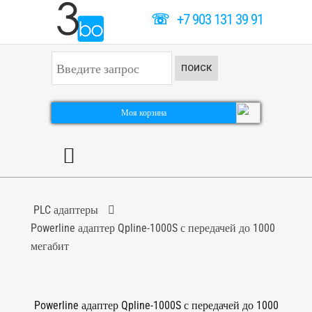
☏
+7 903 131 39 91
И
ПОИСК
с
к
а
т
Моя корзина
ь
.
.
.
PLC адаптеры
Powerline адаптер Qpline-1000S с передачей до 1000
мегабит
Powerline адаптер Qpline-1000S с передачей до 1000