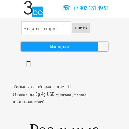
☏
+7 903 131 39 91
И
ПОИСК
с
к
а
т
Моя корзина
ь
.
.
.
Отзывы на оборудование
Отзывы на 3g 4g USB модемы разных
производителей