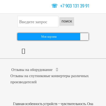
☏
+7 903 131 39 91
И
ПОИСК
с
к
а
т
Моя корзина
ь
.
.
.
Отзывы на оборудование
Отзывы на спутниковые конвертеры различных
производителей
Главная особенность устройств – чувствительность. Она