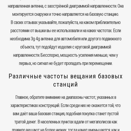
направленная антенна, с заострённой диаграммой направленности. Она
монтируется снаружи и точно направляется на базовую станцию.
В своих отзывах указывайте, пожалуйста, на каком приблизительно
расстоянии от вышки вы ее использовали и на каких частотах. Если
необходима 3g 4g антенна для автомобиля или другого подвижного
объекта, тут подойдут изделия с круговой диаграммой
направленности. Бесспорно, мощность усиления меньше, чем у
первых, но сигнал не будет пропадать при перемещении.
Различные частоты вещания базовых
станций
Главное, обратите внимание на диапазоны частот, указанных в
характеристиках конструкций. Если среди них не окажется той, что
вам даёт ваша базовая станция, подобная покупка станет пустой
тратой денег. В населенных пунктах вдали от мегаполисов как
правило вещают на более низких, тогда канал уменьшается, как и