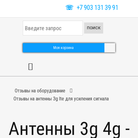
☏
+7 903 131 39 91
И
ПОИСК
с
к
а
т
Моя корзина
ь
.
.
.
Отзывы на оборудование
Отзывы на антенны 3g lte для усиления сигнала
Антенны 3g 4g -