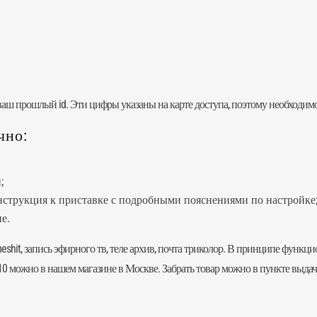
ваш прошлый id. Эти цифры указаны на карте доступа, поэтому необходимо
чно:
;
нструкция к приставке с подробными пояснениями по настройке
е.
meshit, запись эфирного тв, теле архив, почта триколор. В принципе функ
0 можно в нашем магазине в Москве. Забрать товар можно в пункте выда