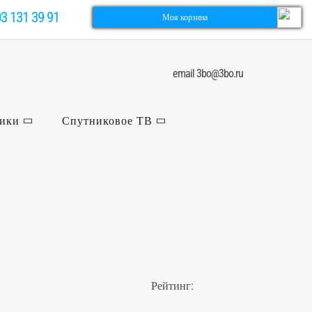
03 131 39 91
Моя корзина
email 3bo@3bo.ru
ники
Спутниковое ТВ
Рейтинг: