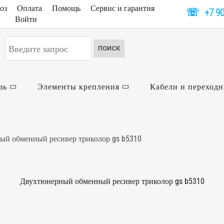
оз
Оплата
Помощь
Сервис и гарантия
☏
+7 9
Войти
Искать...
ПОИСК
зь
Элементы крепления
Кабели и переход
ый обменный ресивер триколор gs b5310
Двухтюнерный обменный ресивер триколор gs b5310