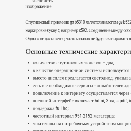
Увеличить
изображение
Спутниковый приемник gs b5310 является аналогом gs b532
маркировке букву c, например
c592
. Соединение между собой
Одного не достаточно, часть каналов не будет сканироваться
Основные технические характерис
количество спутниковых тюнеров – два;
в качестве операционной системы используется п
вместо дисплея предлагается светодиод, указыв
есть в е необходимые сервисы - онлайн телевиде
подключение к интернету осуществляется через e
внешний интерфейс включает hdmi, 3rca, s pdif, ir
поддержка full hd;
частотный интервал 951-2152 мегагерца;
максимальная потребляемая устройством мощност