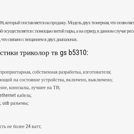
m, который поставляется на продажу. Модель двух тюнерная, что позволя
 осуществляется с помощью витой пары, а на сервер, в данном случае ресив
, что связано с вещанием в двух диапазонах.
тики триколор тв gs b5310:
роприетарная, собственная разработка, изготовителя;
ающий на состояние устройства, включено, выключено;
ние, кинозалы, лучшее на ТВ;
thernet кабель;
, usb разъемы;
ь не более 24 ватт;