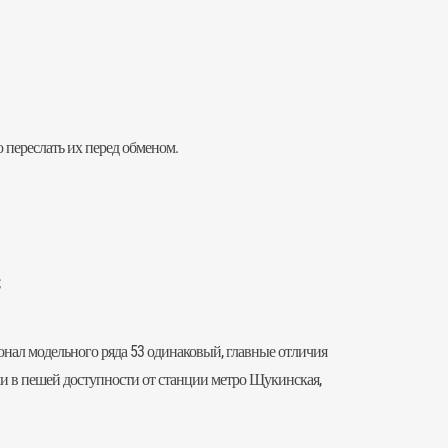
 переслать их перед обменом.
;
ционал модельного ряда 53 одинаковый, главные отличия
чи в пешей доступности от станции метро Щукинская,