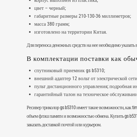
корпус выполнен из пластика;
цвет – черный;
габаритные размеры 210-130-36 миллиметров;
масса 380 грамм;
изготовлено на территории Китая.
Для переноса денежных средств на нее необходимо указать 
В комплектации поставки как обы
спутниковый приемник gs b5310;
внешний адаптер 12 вольт от электрической сети
пульт дистанционного управления; подробная и
гарантийный талон на техническое обслуживани
Ресивер триколор
gs b5310 имеет такие возможности, как ti
объем флэш памяти и возможностью обмена. Купить gs b531
заказать доставкой почтой или курьером.