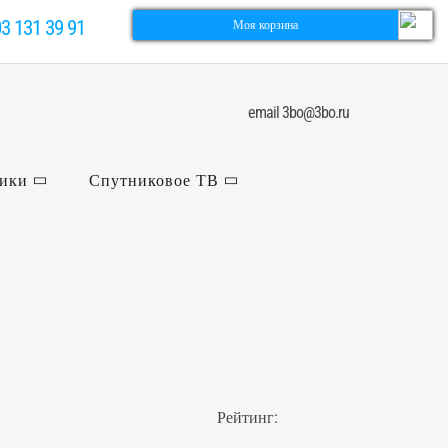
03 131 39 91
Моя корзина
email 3bo@3bo.ru
ники
Спутниковое ТВ
Рейтинг: