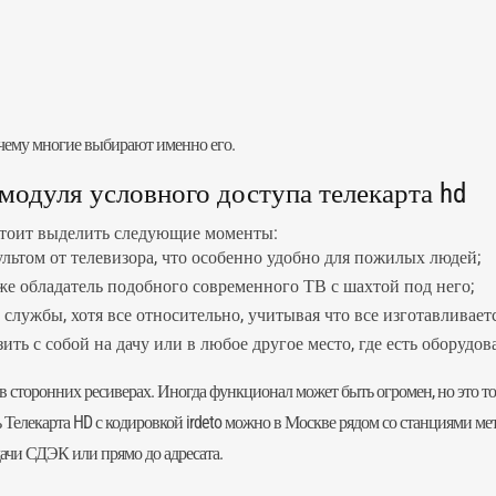
 чему многие выбирают именно его.
модуля условного доступа телекарта hd
 стоит выделить следующие моменты:
льтом от телевизора, что особенно удобно для пожилых людей;
уже обладатель подобного современного ТВ с шахтой под него;
 службы, хотя все относительно, учитывая что все изготавливаетс
ть с собой на дачу или в любое другое место, где есть оборудов
 в сторонних ресиверах. Иногда функционал может быть огромен, но это тож
ль Телекарта HD с кодировкой irdeto можно в Москве рядом со станциями м
дачи СДЭК или прямо до адресата.