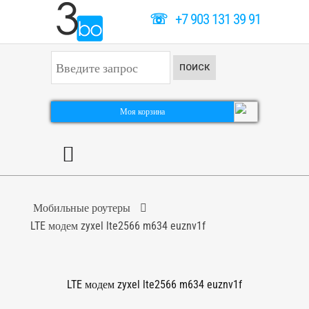
☏
+7 903 131 39 91
И
ПОИСК
с
к
а
т
Моя корзина
ь
.
.
.
Мобильные роутеры
LTE модем zyxel lte2566 m634 euznv1f
LTE модем zyxel lte2566 m634 euznv1f