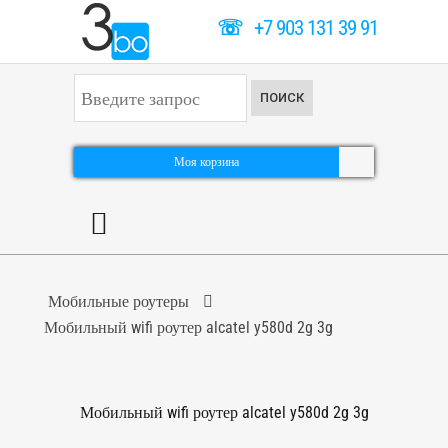
☏
+7 903 131 39 91
И
ПОИСК
с
к
а
т
Моя корзина
ь
.
.
.
Мобильные роутеры
Мобильный wifi роутер alcatel y580d 2g 3g
Мобильный wifi роутер alcatel y580d 2g 3g