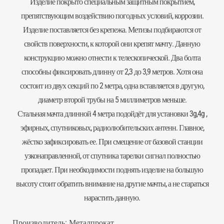
Изделие покрыто специальным защитным покрытием,
препятствующим воздействию погодных условий, коррозии.
Изделие поставляется без
крепежа
. Метизы подбираются от
свойств поверхности, к которой они крепят мачту. Данную
конструкцию можно отнести к телескопической. Два болта
способны фиксировать длинну от 2,3 до 3,9 метров. Хотя она
состоит из двух секций по 2 метра, одна вставляется в другую,
диаметр второй трубы на 5 миллиметров меньше.
Стальная мачта длинной 4 метра подойдёт для установки 3g,4g ,
эфирных, спутниковых, радиолюбительских антенн. Главное,
жёстко зафиксировать ее. При смещение от базовой станции
узконаправленной, от спутника тарелки сигнал полностью
пропадает. При необходимости поднять изделие на большую
высоту стоит обратить внимание на другие
мачты
, а не стараться
нарастить данную.
Производитель:
Металпрокат