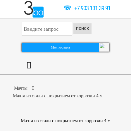
☏
+7 903 131 39 91
И
ПОИСК
с
к
а
т
Моя корзина
ь
.
.
.
Мачты
Мачта из стали с покрытием от коррозии 4 м
Мачта из стали с покрытием от коррозии 4 м