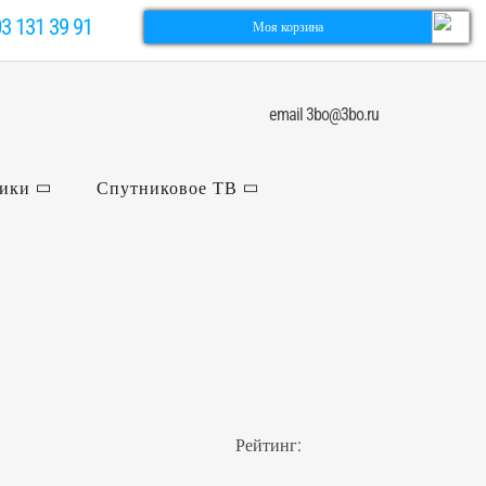
03 131 39 91
Моя корзина
email 3bo@3bo.ru
ники
Спутниковое ТВ
Рейтинг: