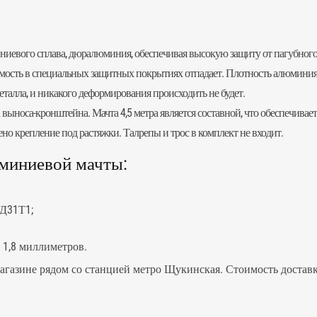
иниевого сплава, дюралюминия, обеспечивая высокую защиту от пагубног
мость в специальных защитных покрытиях отпадает. Плотность алюминия 
алла, и никакого деформирования происходить не будет.
а выноса-кронштейна.
Мачта
4,5 метра является составной, что обеспечивае
но крепление под растяжки. Талрепы и трос в комплект не входит.
миниевой мачты:
АД31Т1;
 1,8 миллиметров.
агазине рядом со станцией метро Щукинская. Стоимость доставки