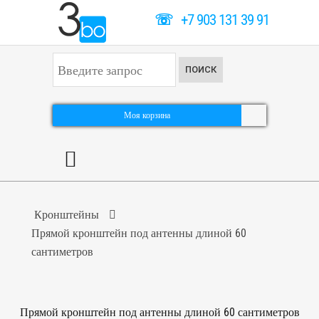
☏
+7 903 131 39 91
И
ПОИСК
с
к
а
т
Моя корзина
ь
.
.
.
Кронштейны
Прямой кронштейн под антенны длиной 60
сантиметров
Прямой кронштейн под антенны длиной 60 сантиметров