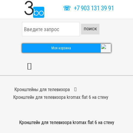
☏
+7 903 131 39 91
И
ПОИСК
с
к
а
т
Моя корзина
ь
.
.
.
Кронштейны для телевизора
Кронштейн для телевизора kromax flat 6 на стену
Кронштейн для телевизора kromax flat 6 на стену