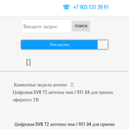
☏
+7 903 131 39 91
И
ПОИСК
с
к
а
т
Моя корзина
ь
.
.
.
Комнатные модели антенн
Цифровая DVB T2 антенна чиж l 931.04 для приема
эфирного ТВ
Цифровая DVB T2 антенна чиж l 931.04 для приема