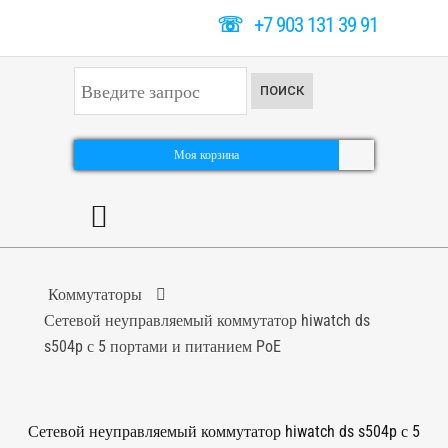
☏
+7 903 131 39 91
И
ПОИСК
с
к
а
т
Моя корзина
ь
.
.
.
Коммутаторы
Сетевой неуправляемый коммутатор hiwatch ds
s504p с 5 портами и питанием PoE
Сетевой неуправляемый коммутатор hiwatch ds s504p с 5