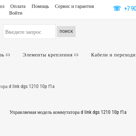
оз
Оплата
Помощь
Сервис и гарантия
☏
+7 9
Войти
Искать...
ПОИСК
зь
Элементы крепления
Кабели и переход
ра d link dgs 1210 10p f1a
Управляемая модель коммутатора d link dgs 1210 10p f1a