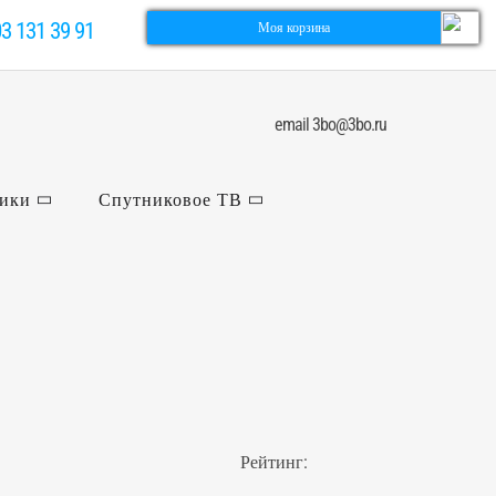
03 131 39 91
Моя корзина
email 3bo@3bo.ru
ники
Спутниковое ТВ
Рейтинг: