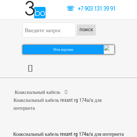
☏
+7 903 131 39 91
И
ПОИСК
с
к
а
т
Моя корзина
ь
.
.
.
Коаксиальный кабель
Коаксиальный кабель rexant rg 174a/u для
интернета
Коаксиальный кабель rexant rg 174a/u для интернета