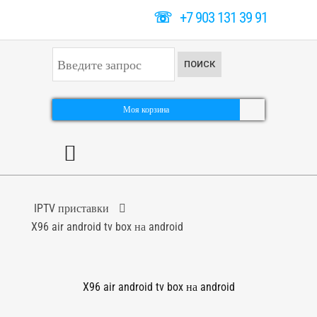
☏
+7 903 131 39 91
И
ПОИСК
с
к
а
т
Моя корзина
ь
.
.
.
IPTV приставки
X96 air android tv box на android
X96 air android tv box на android