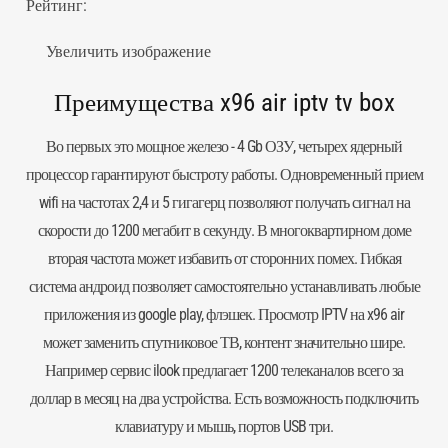
Рейтинг:
Увеличить изображение
Преимущества x96 air iptv tv box
Во первых это мощное железо - 4 Gb ОЗУ, четырех ядерный
процессор гарантируют быстроту работы. Одновременный прием
wifi на частотах 2,4 и 5 гигагерц позволяют получать сигнал на
скорости до 1200 мегабит в секунду. В многоквартирном доме
вторая частота может избавить от сторонних помех. Гибкая
система андроид позволяет самостоятельно устанавливать любые
приложения из google play, флэшек. Просмотр IPTV на x96 air
может заменить спутниковое ТВ, контент значительно шире.
Например сервис ilook предлагает 1200 телеканалов всего за
доллар в месяц на два устройства. Есть возможность подключить
клавиатуру и мышь, портов USB три.