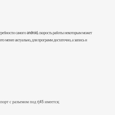
ребности самого android, скорость работы некоторым может
то менее актуально, для программ достаточно, а запись и
орт с разъемом под rj45 имеется;