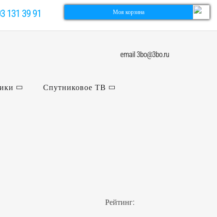
03 131 39 91
Моя корзина
email 3bo@3bo.ru
ники
Спутниковое ТВ
Рейтинг: