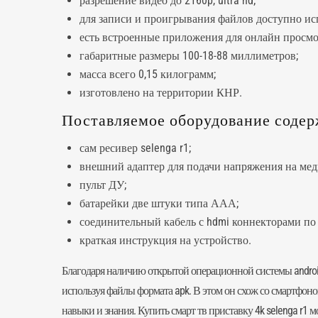
разрешение видео до 2160p, ultra hd;
для записи и проигрывания файлов доступно исп
есть встроенные приложения для онлайн просмотр
габаритные размеры 100-18-88 миллиметров;
масса всего 0,15 килограмм;
изготовлено на территории КНР.
Поставляемое оборудование соде
сам ресивер selenga r1;
внешний адаптер для подачи напряжения на мед
пульт ДУ;
батарейки две штуки типа ААА;
соединительный кабель с hdmi коннекторами по 
краткая инструкция на устройство.
Благодаря наличию открытой операционной системы android 
используя файлы формата apk. В этом он схож со смартфоно
навыки и знания. Купить смарт тв приставку 4k selenga r1