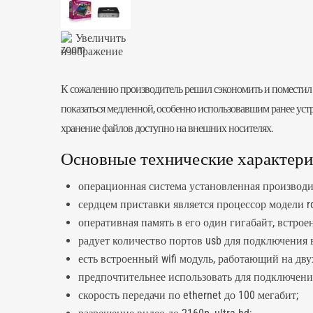
Увеличить
изображение
К сожалению производитель решил сэкономить и поместил в
показаться медленной, особенно использовавшим ранее устро
хранение файлов доступно на внешних носителях.
Основные технические характерис
операционная система установленная производит
сердцем приставки является процессор модели roc
оперативная память в его один гигабайт, встрое
радует количество портов usb для подключения 
есть встроенный wifi модуль, работающий на двух
предпочтительнее использовать для подключения
скорость передачи по ethernet до 100 мегабит;