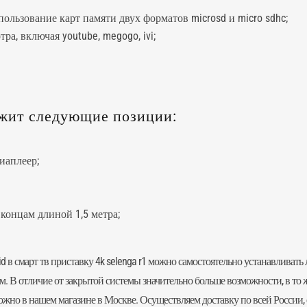
ользование карт памяти двух форматов microsd и micro sdhc;
а, включая youtube, megogo, ivi;
ржит следующие позиции:
иаплеер;
концам длиной 1,5 метра;
в смарт тв приставку 4k selenga r1 можно самостоятельно устанавливать
м. В отличие от закрытой системы значительно больше возможности, в то ж
 можно в нашем магазине в Москве. Осуществляем доставку по всей России,