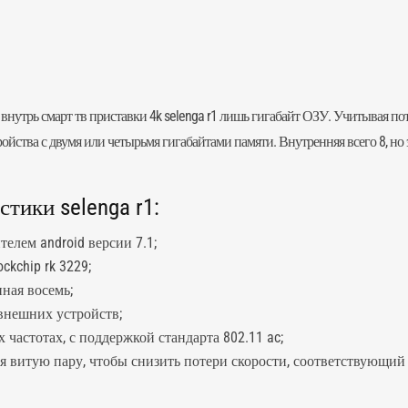
нутрь смарт тв приставки 4k selenga r1 лишь гигабайт ОЗУ. Учитывая пот
йства с двумя или четырьмя гигабайтами памяти. Внутренняя всего 8, но э
тики selenga r1:
елем android версии 7.1;
kchip rk 3229;
нная восемь;
внешних устройств;
 частотах, с поддержкой стандарта 802.11 ac;
 витую пару, чтобы снизить потери скорости, соответствующий п