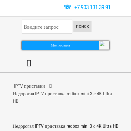
☏
+7 903 131 39 91
И
ПОИСК
с
к
а
т
Моя корзина
ь
.
.
.
IPTV приставки
Недорогая IPTV приставка redbox mini 3 с 4K Ultra
HD
Недорогая IPTV приставка redbox mini 3 с 4K Ultra HD