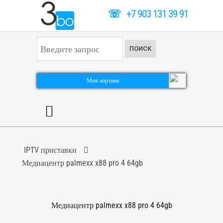
☏
+7 903 131 39 91
И
ПОИСК
с
к
а
т
Моя корзина
ь
.
.
.
IPTV приставки
Медиацентр palmexx x88 pro 4 64gb
Медиацентр palmexx x88 pro 4 64gb