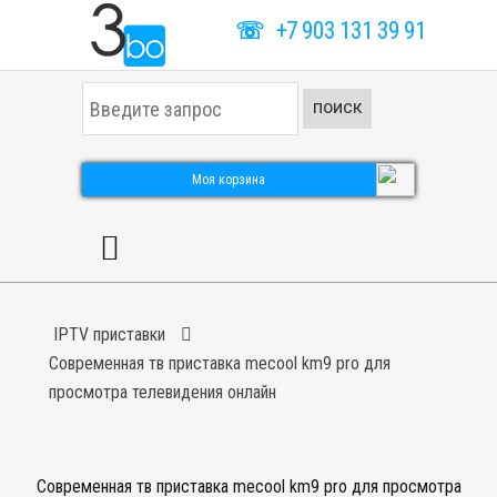
☏
+7 903 131 39 91
И
ПОИСК
с
к
а
т
Моя корзина
ь
.
.
.
IPTV приставки
Современная тв приставка mecool km9 pro для
просмотра телевидения онлайн
Современная тв приставка mecool km9 pro для просмотра