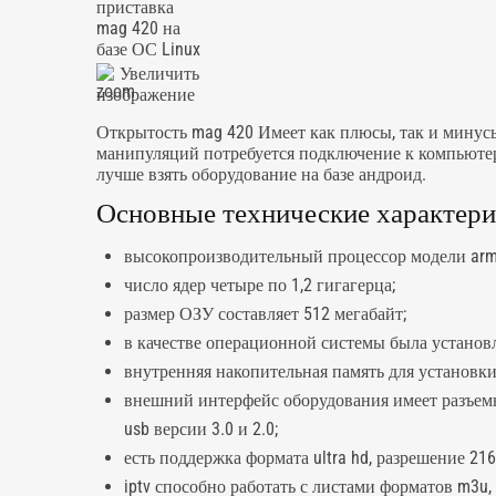
Увеличить
изображение
Открытость mag 420 Имеет как плюсы, так и минус
манипуляций потребуется подключение к компьютеру 
лучше взять оборудование на базе андроид.
Основные технические характерис
высокопроизводительный процессор модели arm c
число ядер четыре по 1,2 гигагерца;
размер ОЗУ составляет 512 мегабайт;
в качестве операционной системы была установле
внутренняя накопительная память для установки
внешний интерфейс оборудования имеет разъемы –
usb версии 3.0 и 2.0;
есть поддержка формата ultra hd, разрешение 216
iptv способно работать с листами форматов m3u, m