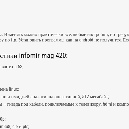
ы. Изменять можно практически все, любые настройки, но требу
по ftp. Установить программы как на android не получится. Есл
тики infomir mag 420:
ortex a 53;
на linux;
 по и имиджей аналогична оперативной, 512 мегабайт;
 гнезда под кабели, подключаемые к телевизору, hdmi и компози
0p;
3u8, cie и pls;