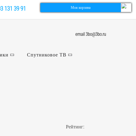
03 131 39 91
Моя корзина
email 3bo@3bo.ru
ники
Спутниковое ТВ
Рейтинг: