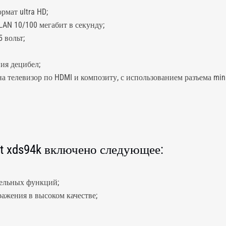
рмат ultra HD;
LAN 10/100 мегабит в секунду;
 вольт;
ия децибел;
 телевизор по HDMI и композиту, с использованием разъема mini 
it xds94k включено следующее:
тельных функций;
ажения в высоком качестве;