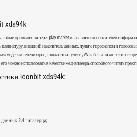
t xds94k
ь любые приложения через play market или с внешних носителей информа
 клавиатуру, внешний накопитель данных, пульт с гироскопом и голосовы
 моделям телевизоров, только стоит учесть, AV кабель в комплекте не п
 его можно использовать в качестве медиаплеера, способного читать прак
тики iconbit xds94k:
данных 2,4 гигагерца;