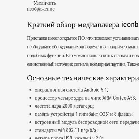
Увеличить
изображение
Краткий обзор медиаплеера iconbi
Приставка имеет открытое ПО, что позволяет устанавливат
необходимое оборудование одновременно - например, мышь,
подобных функций. Его можно подключить к старым и новым
единственный источник сигнала, всемирная паутина. Также
Основные технические характерис
операционная система Android 5.1;
процессор четыре ядра на чипе ARM Cortex-A53;
частота ядра 2000 мегагерц;
память устройства 1 гигабайт ОЗУ и 8 флешь;
встроенный модуль беспроводной сети передачи 
стандарты wifi 802.11 n/g/b/a;
четыре порта USB, каждый v.2.0;