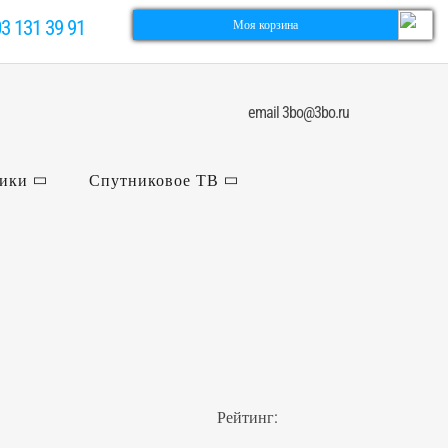
03 131 39 91
Моя корзина
email 3bo@3bo.ru
ники
Спутниковое ТВ
Рейтинг: