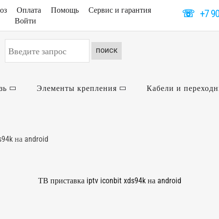
оз
Оплата
Помощь
Сервис и гарантия
☏
+7 9
Войти
Искать...
ПОИСК
зь
Элементы крепления
Кабели и переход
s94k на android
ТВ приставка iptv iconbit xds94k на android