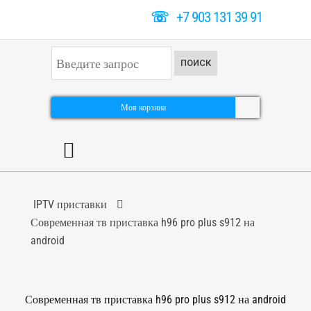
☏
+7 903 131 39 91
И
ПОИСК
с
к
а
т
Моя корзина
ь
.
.
.
IPTV приставки
Современная тв приставка h96 pro plus s912 на
android
Современная тв приставка h96 pro plus s912 на android