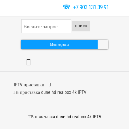
☏
+7 903 131 39 91
И
ПОИСК
с
к
а
т
Моя корзина
ь
.
.
.
IPTV приставки
ТВ приставка dune hd realbox 4k IPTV
ТВ приставка dune hd realbox 4k IPTV