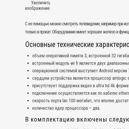
Увеличить
изображение
С ее помощью можно смотреть телевидение, например при исп
только в прокат. Оборудование имеет хорошее железо и функц
Основные технические характерист
объем оперативной памяти 3, встроенной 32 гигаба
встроенный модуль wi fi является двух диапазонны
операционной системой выступает Android версии 7
сердцем устройства является процессор amlogic 
присутствует поддержка видео в ultra hd 4k форма
подключение осуществляется как по кабелю etherne
скорость порта lan 100 мегабит, что вполне достат
количество ядер процессора – два.
В комплектацию включены следу