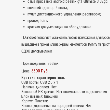
сама приставка android beelink gt1 ultimate 3 32gb;
внешний адаптер 5 вольт;
пульт дистанционного управления ресивером;
провод hdmi;
краткая документация на оборудование.
ПО android позволяет установить любые приложения для просм
вышедшие в прокат или на экраны кинотеатров. Купить
тв прист
СДЭК, деловые линии.
Производитель:
Beelink
5800 Руб.
Цена:
Краткие характеристики:
USB порты
:
USB 2.0 x 1
Наличие дисплея
:
Нет
Выносной ИК датчик
:
Нет возможности подключения
Блок питания
:
Внешний
Корпус
:
Пластик
Кнопки управления на передней панели
:
Нет