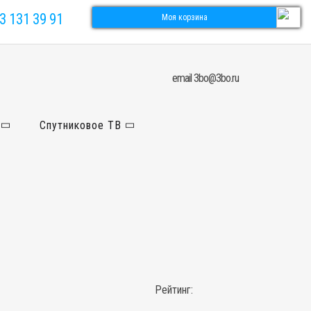
3 131 39 91
Моя корзина
email 3bo@3bo.ru
Спутниковое ТВ
Рейтинг: