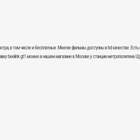
отра, в том числе и бесплатные. Многие фильмы доступны в hd качестве. Ес
авку
beelink gt1 можно в нашем магазине в Москве у станции метрополитена Щу