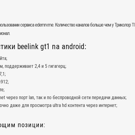
ользовании сервиса edemrv.me. Количество каналов больше чем у Триколор 
ионал.
ики beelink gt1 na android:
йта;
м, поддерживает 2,4 и 5 гигагерц;
,1;
s912;
те;
t через порт lan, так и по беспроводной сети передачи данных;
очно даже для просмотра ultra hd контента через интернет;
ющим позиции: