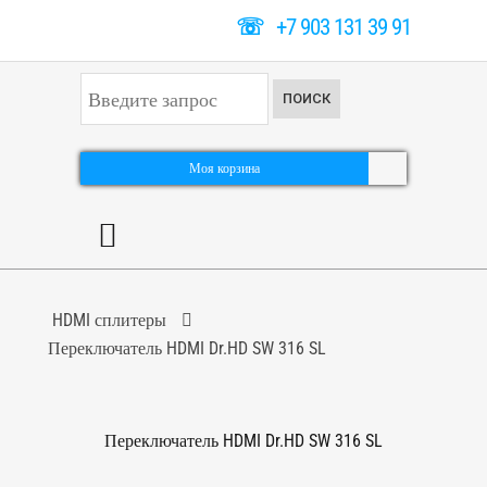
☏
+7 903 131 39 91
И
ПОИСК
с
к
а
т
Моя корзина
ь
.
.
.
HDMI сплитеры
Переключатель HDMI Dr.HD SW 316 SL
Переключатель HDMI Dr.HD SW 316 SL