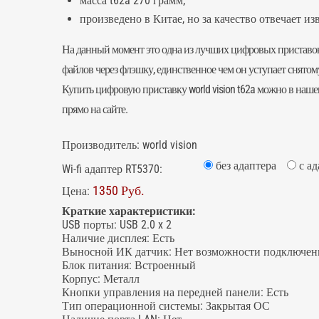
масса t62a 270 грамм;
произведено в Китае, но за качество отвечает изв
На данный момент это одна из лучших цифровых приставок
файлов через флэшку, единственное чем он уступает снятом
Купить
цифровую приставку
world vision t62a можно в на
прямо на сайте.
Производитель:
world vision
без адаптера
с а
Wi-fi адаптер RT5370:
1350 Руб.
Цена:
Краткие характеристики:
USB порты
:
USB 2.0 x 2
Наличие дисплея
:
Есть
Выносной ИК датчик
:
Нет возможности подключен
Блок питания
:
Встроенный
Корпус
:
Металл
Кнопки управления на передней панели
:
Есть
Тип операционной системы
:
Закрытая ОС