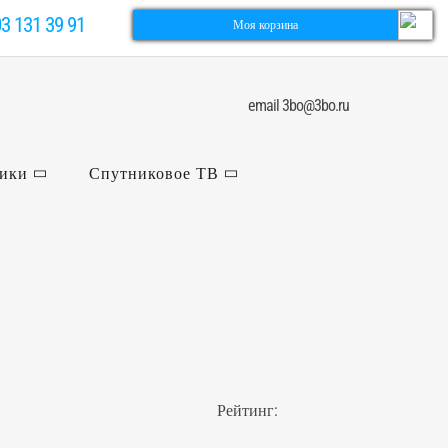
03 131 39 91
Моя корзина
email 3bo@3bo.ru
ники
Спутниковое ТВ
Рейтинг: