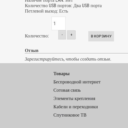
Наличие порта LAN
:
Нет
Количество USB портов
:
Два USB порта
Петлевой выход
:
Есть
-
+
Количество:
Отзыв
Зарегистрируйтесь, чтобы создать отзыв.
Товары
Беспроводной интернет
Сотовая связь
Элементы крепления
Кабели и переходники
Спутниковое ТВ