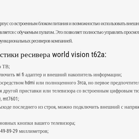
рпус со встроенным блоком питания и возможностью использовать внешний,
авляется с обучаемым пультом. Это позволяет полностью управлять просм
офункциональных ресиверов компанией.
ики ресивера world vision t62a:
о ТВ;
лючить wi fi адаптер и внешний накопитель информации;
посредством hdmi или полноценного 3rca, но первое предпочтител
я другой приставки или телевизора со встроенным цифровым тюне
0, mt7601;
ыходе последнего из строя, можно подключить внешний с напряж
сновных кнопки вашего телевизора;
149-89-29 миллиметров;