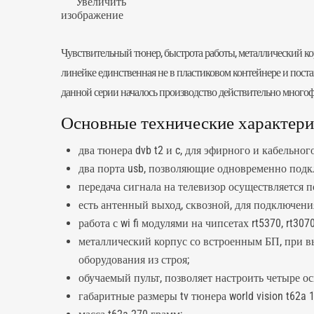
Увеличить
изображение
Чувствительный тюнер, быстрота работы, металлический ко
линейке единственная не в пластиковом контейнере и пост
данной серии началось производство действительно мног
Основные технические характерист
два тюнера dvb t2 и c, для эфирного и кабельног
два порта usb, позволяющие одновременно подк
передача сигнала на телевизор осуществляется 
есть антенный выход, сквозной, для подключени
работа с wi fi модулями на чипсетах
rt5370
, rt307
металлический корпус со встроенным БП, при в
оборудования из строя;
обучаемый пульт, позволяет настроить четыре о
габаритные размеры tv тюнера world vision t62a 