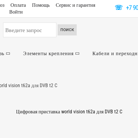
оз
Оплата
Помощь
Сервис и гарантия
☏
+7 9
Войти
Искать...
ПОИСК
зь
Элементы крепления
Кабели и переход
ld vision t62a для DVB t2 C
Цифровая приставка world vision t62a для DVB t2 C