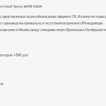
естный бренд world vision.
, представленных на российском рынке эфирного ТВ. Из минусов только 
у с производства премиум, ну и отсутствием встроенного ВЧ модулятора.
шем магазине в Москве, между станциями метро Щукинская и Октябрьское 
даптером +500 руб
ия