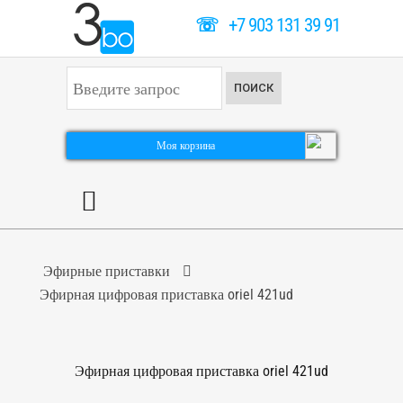
☏
+7 903 131 39 91
И
ПОИСК
с
к
а
т
Моя корзина
ь
.
.
.
Эфирные приставки
Эфирная цифровая приставка oriel 421ud
Эфирная цифровая приставка oriel 421ud