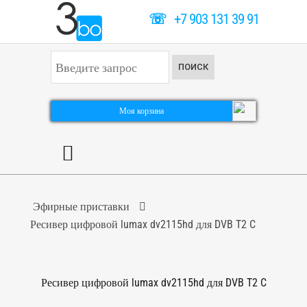
☏
+7 903 131 39 91
И
ПОИСК
с
к
а
т
Моя корзина
ь
.
.
.
Эфирные приставки
Ресивер цифровой lumax dv2115hd для DVB T2 C
Ресивер цифровой lumax dv2115hd для DVB T2 C