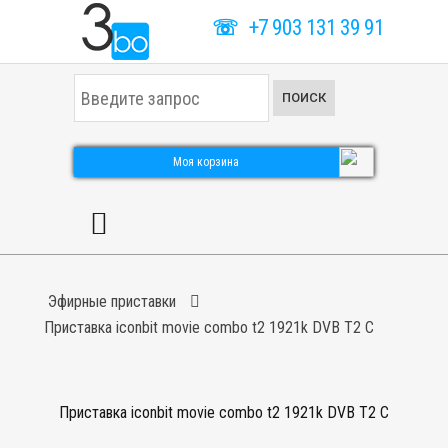
☏
+7 903 131 39 91
И
ПОИСК
с
к
а
т
Моя корзина
ь
.
.
.
Эфирные приставки
Приставка iconbit movie combo t2 1921k DVB T2 C
Приставка iconbit movie combo t2 1921k DVB T2 C