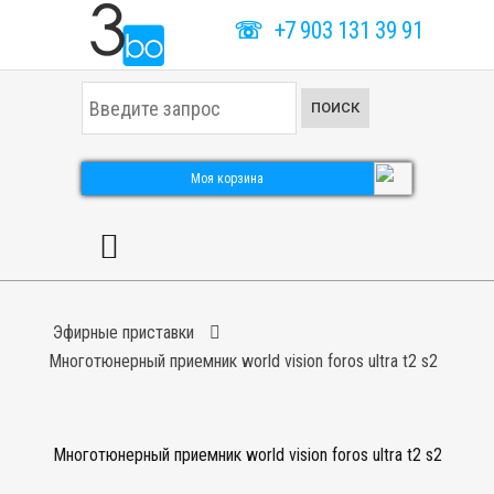
☏
+7 903 131 39 91
И
ПОИСК
с
к
а
т
Моя корзина
ь
.
.
.
Эфирные приставки
Многотюнерный приемник world vision foros ultra t2 s2
Многотюнерный приемник world vision foros ultra t2 s2