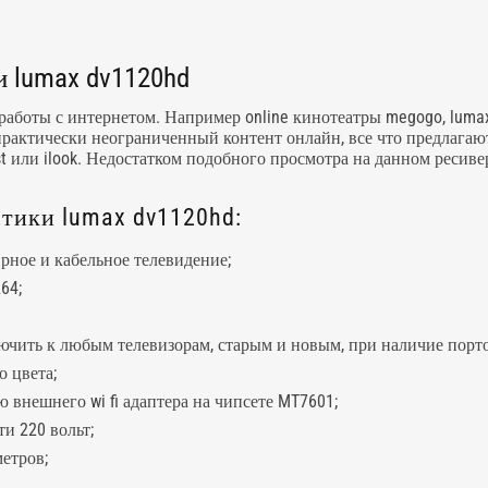
 lumax dv1120hd
боты с интернетом. Например online кинотеатры megogo, lumax, 
рактически неограниченный контент онлайн, все что предлага
st или ilook. Недостатком подобного просмотра на данном ресив
тики lumax dv1120hd:
ное и кабельное телевидение;
64;
чить к любым телевизорам, старым и новым, при наличие порт
 цвета;
внешнего wi fi адаптера на чипсете MT7601;
и 220 вольт;
етров;