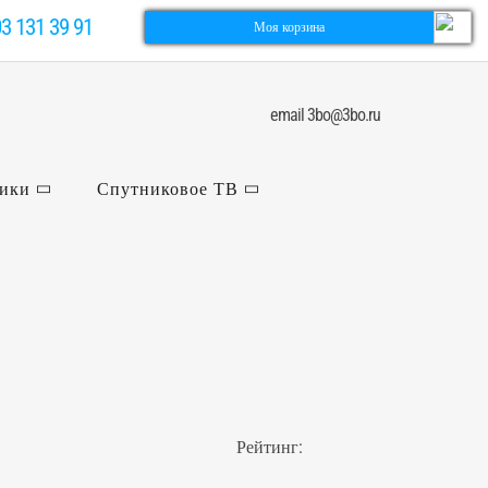
03 131 39 91
Моя корзина
email 3bo@3bo.ru
ники
Спутниковое ТВ
Рейтинг: