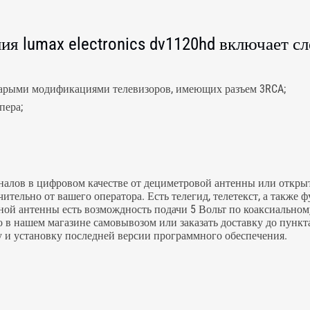
я lumax electronics dv1120hd включает 
старыми модификациями телевизоров, имеющих разъем 3RCA;
пера;
налов в цифровом качестве от дециметровой антенны или открыт
ючительно от вашего оператора. Есть телегид, телетекст, а также
ой антенны есть возмождность подачи 5 Вольт по коаксиально
в нашем магазине самовывозом или заказать доставку до пункта
и установку последней версии программного обеспечения.