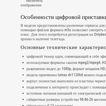
Увеличить
изображение
Особенности цифровой приставки
В модели предустановлены различные сервисы для ра
помощью файлов формата m3u позволяет смотреть п
плюс. Для этого потребуется регистрация на Onlybe
архива и наличие телегида.
Основные технические характерис
цифровой тюнер один, совмещающий в себе эфир
используемые форматы сжатия mpeg2/mpeg4, H2
разрешение видео до 1080p, формат вещания HD;
модель приемника lumax dv1120hd можно подклю
корпус полностью выполнен из пластика черного
подключение к интернету происходит с помощью 
источник питания внешний от электрической сет
габаритные размеры устройства 98-86-26 миллим
общая масса 0.13 килограмм;