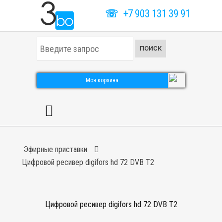
☏
+7 903 131 39 91
И
ПОИСК
с
к
а
т
Моя корзина
ь
.
.
.
Эфирные приставки
Цифровой ресивер digifors hd 72 DVB T2
Цифровой ресивер digifors hd 72 DVB T2