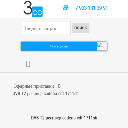
☏
+7 903 131 39 91
И
ПОИСК
с
к
а
т
Моя корзина
ь
.
.
.
Эфирные приставки
DVB T2 ресивер cadena cdt 1711sb
DVB T2 ресивер cadena cdt 1711sb