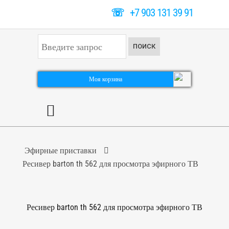
☏
+7 903 131 39 91
И
ПОИСК
с
к
а
т
Моя корзина
ь
.
.
.
Эфирные приставки
Ресивер barton th 562 для просмотра эфирного ТВ
Ресивер barton th 562 для просмотра эфирного ТВ