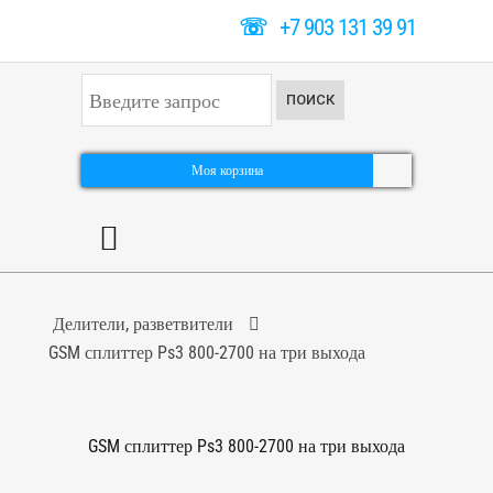
☏
+7 903 131 39 91
И
ПОИСК
с
к
а
т
Моя корзина
ь
.
.
.
Делители, разветвители
GSM сплиттер Ps3 800-2700 на три выхода
GSM сплиттер Ps3 800-2700 на три выхода