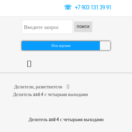
☏
+7 903 131 39 91
И
ПОИСК
с
к
а
т
Моя корзина
ь
.
.
.
Делители, разветвители
Делитель axd-4 с четырьмя выходами
Делитель axd-4 с четырьмя выходами